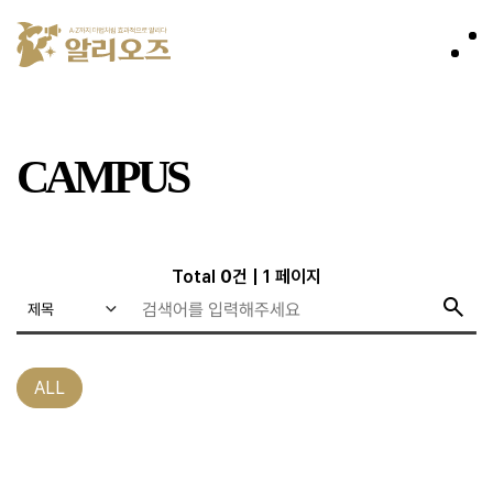
CAMPUS
Total
0
건
|
1
페이지
search
ALL